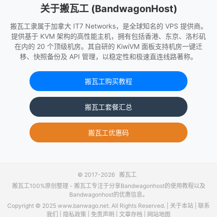
关于搬瓦工 (BandwagonHost)
搬瓦工隶属于加拿大 IT7 Networks，是全球知名的 VPS 提供商。
提供基于 KVM 架构的高性能主机，拥有包括香港、东京、洛杉矶
在内的 20 个顶级机房。其自研的 KiwiVM 面板支持机房一键迁
移、快照备份及 API 管理，以稳定性和极速直连线路著称。
搬瓦工购买教程
搬瓦工套餐汇总
搬瓦工优惠码
© 2017-2026
搬瓦工
搬瓦工100%原创整理 -
搬瓦工
专注于分享Bandwagonhost的使用教程以及
Bandwagonhost的优惠信息。
Copyright © 2025 www.banwago.net. All Rights Reserved. |
关于本站
|
联系
我们
|
隐私政策
|
免责声明
|
文章存档
|
网站地图