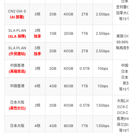
日本软
圣何塞CN2
CN2 GIA-E
加拿大CN2
3核
2GB
40GB
2TB
2.5Gbps
(AI 部署)
等15个
SLA PLAN
2核
1GB
20GB
1TB
2.5Gbps
美国 DC5 
(SLA 保障)
独享
99.99% 
SLA PLAN
3核
每两周免费
2GB
40GB
2TB
2.5Gbps
(外贸建站)
独享
中国香港
中国香
2核
2GB
40GB
0.5TB
1Gbps
(高端首选)
日本东
日本大
新加
中国香港
4核
4GB
80GB
1TB
1Gbps
等15个
大阪[JPOS
日本大阪
2核
2GB
40GB
0.5TB
1.5Gbps
DC6 CN2
(高性价比)
DC9 CN2
香港[HKHK
荷兰[EUNL
日本大阪
4核
4GB
80GB
1TB
1.5Gbps
等19个