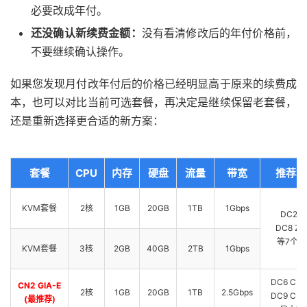
必要改成年付。
还没确认新续费金额：
没有看清修改后的年付价格前，
不要继续确认操作。
如果您发现月付改年付后的价格已经明显高于原来的续费成
本，也可以对比当前可选套餐，再决定是继续保留老套餐，
还是重新选择更合适的新方案：
套餐
CPU
内存
硬盘
流量
带宽
推荐机
KVM套餐
2核
1GB
20GB
1TB
1Gbps
DC2 A
DC8 ZN
等7个机
KVM套餐
3核
2GB
40GB
2TB
1Gbps
DC6 CN2
CN2 GIA-E
2核
1GB
20GB
1TB
2.5Gbps
DC9 CN2
(最推荐)