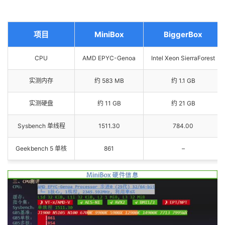
项目
MiniBox
BiggerBox
CPU
AMD EPYC-Genoa
Intel Xeon SierraForest
实测内存
约 583 MB
约 1.1 GB
实测硬盘
约 11 GB
约 21 GB
Sysbench 单线程
1511.30
784.00
Geekbench 5 单核
861
–