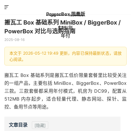


BiggerBox 限量版
PowerBox 限量版
MiniBox 限量版
搬瓦工 Box 基础系列 MiniBox / BiggerBox /
$29/年
$45/年
$37/年
PowerBox 对比与选购指南
年付
年付
年付
2025-08-16
本文于 2026-05-12 19:49 更新，内容已保持最新状态，请放
心阅读。
搬瓦工 Box 基础系列是搬瓦工低价限量套餐里比较受关注
的一组产品，主要包括 MiniBox、BiggerBox、PowerBox
三款。三款套餐都采用年付模式，机房为 DC99，配置从
512MB 内存起步，适合轻量代理、静态网站、探针、监
控、备用节点等用途。
文章目录
[隐藏]