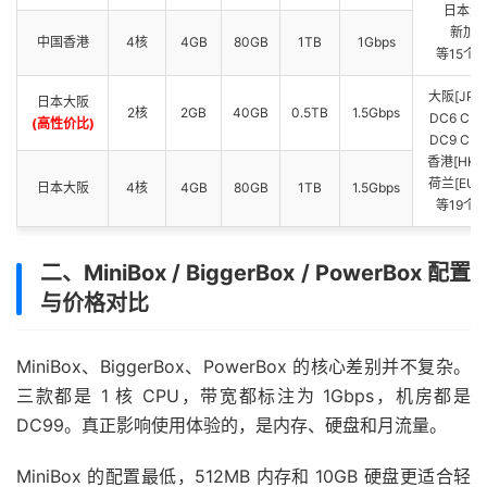
日本大
新加
中国香港
4核
4GB
80GB
1TB
1Gbps
等15个
大阪[JPOS
日本大阪
2核
2GB
40GB
0.5TB
1.5Gbps
DC6 CN2
(高性价比)
DC9 CN2
香港[HKHK
荷兰[EUNL
日本大阪
4核
4GB
80GB
1TB
1.5Gbps
等19个
二、MiniBox / BiggerBox / PowerBox 配置
与价格对比
MiniBox、BiggerBox、PowerBox 的核心差别并不复杂。
三款都是 1 核 CPU，带宽都标注为 1Gbps，机房都是
DC99。真正影响使用体验的，是内存、硬盘和月流量。
MiniBox 的配置最低，512MB 内存和 10GB 硬盘更适合轻