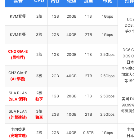
套餐
CPU
内存
硬盘
流量
带宽
推荐机
KVM套餐
2核
1GB
20GB
1TB
1Gbps
DC2 A
DC8 ZN
等7个机
KVM套餐
3核
2GB
40GB
2TB
1Gbps
DC6 CN2
CN2 GIA-E
2核
1GB
20GB
1TB
2.5Gbps
DC9 CN2
(最推荐)
日本软
圣何塞CN2
CN2 GIA-E
加拿大CN2
3核
2GB
40GB
2TB
2.5Gbps
(AI 部署)
等15个
SLA PLAN
2核
1GB
20GB
1TB
2.5Gbps
美国 DC5 
(SLA 保障)
独享
99.99% 
SLA PLAN
3核
每两周免费
2GB
40GB
2TB
2.5Gbps
(外贸建站)
独享
中国香港
中国香
2核
2GB
40GB
0.5TB
1Gbps
(高端首选)
日本东