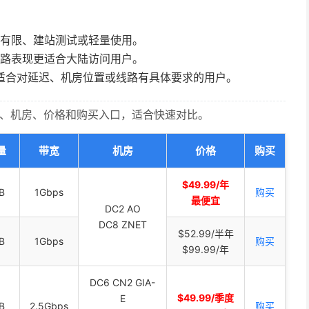
算有限、建站测试或轻量使用。
多，线路表现更适合大陆访问用户。
适合对延迟、机房位置或线路有具体要求的用户。
配置、机房、价格和购买入口，适合快速对比。
量
带宽
机房
价格
购买
$49.99/年
B
1Gbps
购买
最便宜
DC2 AO
DC8 ZNET
$52.99/半年
B
1Gbps
购买
$99.99/年
DC6 CN2 GIA-
$49.99/季度
E
B
2.5Gbps
购买