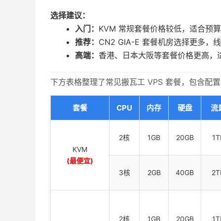
选择建议：
入门：
KVM 常规套餐价格较低，适合预
推荐：
CN2 GIA-E 套餐机房选择更
高端：
香港、日本大阪等套餐价格更高，
下方表格整理了常见搬瓦工 VPS 套餐，包含
套餐
CPU
内存
硬盘
流
2核
1GB
20GB
1T
KVM
(最便宜)
3核
2GB
40GB
2T
2核
1GB
20GB
1T