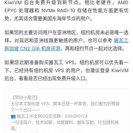
KiwiVM 后台免费升级到新节点。相比老硬件，AMD
EPYC 处理器和 NVMe RAID-10 存储在性能方面更有优
势，尤其适合需要美国东海岸节点的用户。
如果您的主要访问用户在亚洲地区，纽约机房未必是唯一选
择。对延迟和亚洲线路更敏感的用户，也可以参考
搬瓦工
新加坡 CN2 GIA 机房评测
，再和纽约节点一起对比选择。
如果您近期准备购买搬瓦工 VPS，纽约机房可以优先看一
下。已经持有纽约机房 VPS 的用户，也建议登录 KiwiVM
后台，看看是否已经出现免费升级入口。
【常驻小尾巴】
无论本文聊的是 VPS、脚本还是一杯拿铁，我们都为折腾留
了一个出口——
👥 搬瓦工中文网QQ交流群：238290124
一句话简介：技术闲聊、优惠爆料、翻车互助、红包随机掉
落。