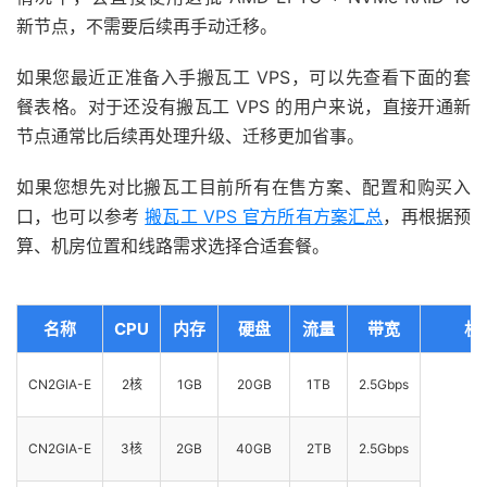
新节点，不需要后续再手动迁移。
如果您最近正准备入手搬瓦工 VPS，可以先查看下面的套
餐表格。对于还没有搬瓦工 VPS 的用户来说，直接开通新
节点通常比后续再处理升级、迁移更加省事。
如果您想先对比搬瓦工目前所有在售方案、配置和购买入
口，也可以参考
搬瓦工 VPS 官方所有方案汇总
，再根据预
算、机房位置和线路需求选择合适套餐。
名称
CPU
内存
硬盘
流量
带宽
机
CN2GIA-E
2核
1GB
20GB
1TB
2.5Gbps
CN2GIA-E
3核
2GB
40GB
2TB
2.5Gbps