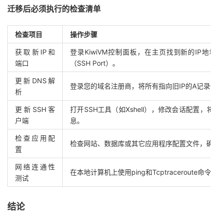
迁移后必须执行的检查清单
检查项目
操作步骤
获取新IP和
登录KiwiVM控制面板，在主页找到新的IP地址（Ma
端口
（SSH Port）。
更新DNS解
登录您的域名注册商，将所有指向旧IP的A记录修
析
更新SSH客
打开SSH工具（如Xshell），修改会话配置，
户端
息。
检查应用配
检查网站、数据库或其它应用程序配置文件，确保
置
网络连通性
在本地计算机上使用ping和Tcptraceroute命
测试
结论