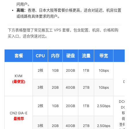
问用户。
高端：
香港、日本大阪等套餐价格更高，适合对延迟、机房位置
或线路有具体要求的用户。
下方表格整理了常见搬瓦工 VPS 套餐，包含配置、机房、价格和购
买入口，适合快速对比。
套餐
CPU
内存
硬盘
流量
带宽
2核
1GB
20GB
1TB
1Gbps
KVM
D
(最便宜)
DC
3核
2GB
40GB
2TB
1Gbps
DC6 C
2核
1GB
20GB
1TB
2.5Gbps
DC9 
CN2 GIA-E
软银 
最推荐
荷兰 
圣何塞 
3核
2GB
40GB
2TB
2.5Gbps