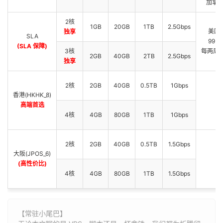
加拿大 
2核
1GB
20GB
1TB
2.5Gbps
美国 
独享
SLA
99.
(SLA 保障)
3核
每两周免
2GB
40GB
2TB
2.5Gbps
独享
中
2核
2GB
40GB
0.5TB
1Gbps
香港(HKHK_8)
日
高端首选
日
4核
4GB
80GB
1TB
1Gbps
2核
2GB
40GB
0.5TB
1.5Gbps
大阪(JPOS_6)
日
(高性价比)
4核
4GB
80GB
1TB
1.5Gbps
【常驻小尾巴】