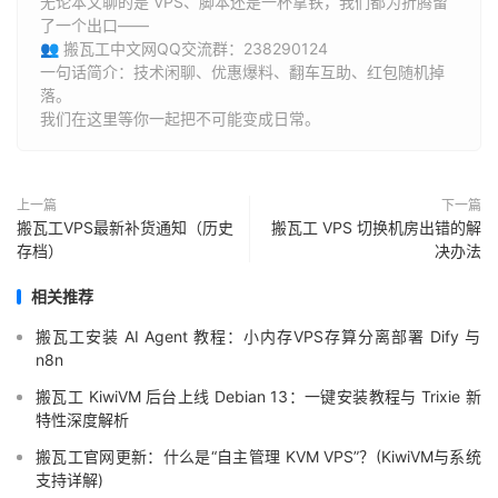
无论本文聊的是 VPS、脚本还是一杯拿铁，我们都为折腾留
了一个出口——
👥 搬瓦工中文网QQ交流群：238290124
一句话简介：技术闲聊、优惠爆料、翻车互助、红包随机掉
落。
我们在这里等你一起把不可能变成日常。
上一篇
下一篇
搬瓦工VPS最新补货通知（历史
搬瓦工 VPS 切换机房出错的解
存档）
决办法
相关推荐
搬瓦工安装 AI Agent 教程：小内存VPS存算分离部署 Dify 与
n8n
搬瓦工 KiwiVM 后台上线 Debian 13：一键安装教程与 Trixie 新
特性深度解析
搬瓦工官网更新：什么是“自主管理 KVM VPS”？(KiwiVM与系统
支持详解)