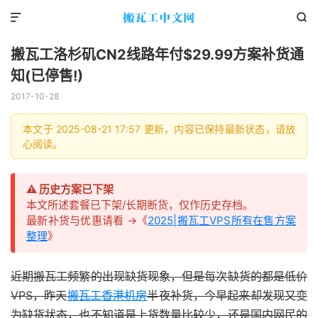


搬瓦工洛杉矶CN2线路年付$29.99方案补货通
知(已停售!)
2017-10-28
本文于 2025-08-21 17:57 更新，内容已保持最新状态，请放
心阅读。
⚠️ 历史方案已下架
本文所述套餐已下架/长期断货，仅作历史存档。
最新补货与优惠请看 →《
2025|搬瓦工VPS所有在售方案
整理
》
近期搬瓦工频繁的出现缺货现象，但是每次缺货的都是低价
VPS，昨天
搬瓦工香港机房
半夜补货，今早起来却发现又变
为缺货状态，也不知道是上货数量比较少，还是国内网民的