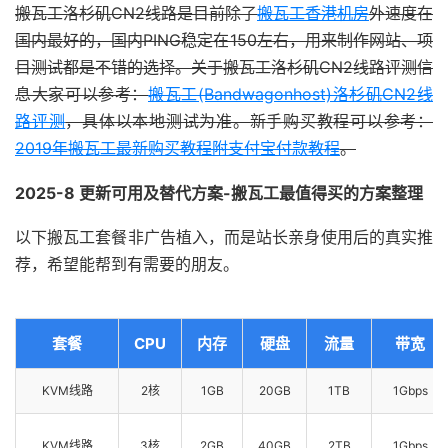
搬瓦工洛杉矶CN2线路是目前除了
搬瓦工香港机房
外速度在
国内最好的，国内PING稳定在150左右，用来制作网站、项
目测试都是不错的选择。关于搬瓦工洛杉矶CN2线路评测信
息大家可以参考：
搬瓦工(Bandwagonhost)洛杉矶CN2线
路评测
，具体以本地测试为准。新手购买教程可以参考：
2019年搬瓦工最新购买教程附支付宝付款教程
。
2025-8 更新可用及替代方案-搬瓦工最值得买的方案整理
以下搬瓦工套餐非广告植入，而是站长亲身使用后的真实推
荐，希望能帮到有需要的朋友。
套餐
CPU
内存
硬盘
流量
带宽
KVM线路
2核
1GB
20GB
1TB
1Gbps
KVM线路
3核
2GB
40GB
2TB
1Gbps