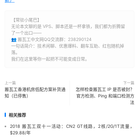
【常驻小尾巴】
无论本文聊的是 VPS、脚本还是一杯拿铁，我们都为折腾留
了一个出口——
👥 搬瓦工中文网QQ交流群：238290124
一句话简介：技术闲聊、优惠爆料、翻车互助、红包随机掉
落。
我们在这里等你一起把不可能变成日常。
上一篇
下一篇
搬瓦工香港机房低配方案补货通
怎样检查搬瓦工 IP 是否被封？
知（已停售）
官方检测、Ping 和端口检测方
法
相关推荐
2018 搬瓦工双十一活动：CN2 GT线路，2核/2G/1T流量，
$29.88/年