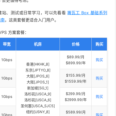
8 会更值得考虑。
来建站、测试或日常学习，可以先看看
搬瓦工 Box 基础系列
指南
，这类套餐更适合入门用户。
VPS 方案套餐：
带宽
机房
价格
购买
$89.99/月
1Gbps
购买
$899.99/年
香港[HKHK_8]
东京[JPTYO_8]
$155.99/月
大阪[JPOS_6]
1Gbps
购买
$1559.99/年
大阪[JPOS_1]
新加坡[SG_1]
$299.99/月
洛杉矶[USCA_9]
1Gbps
购买
$2999.99/年
洛杉矶[USCA_6]
圣何塞[USCA_SJC5]
纽约[USNY_8]
$589.99/月
1Gbps
购买