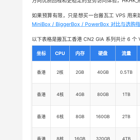
方向优质回程和更稳定的业务访问体验，HKHK_
如果预算有限，只是想买一台搬瓦工 VPS 用
MiniBox / BiggerBox / PowerBox 对比与选购
以下表格是搬瓦工香港 CN2 GIA 系列共计 6 个 
坐标
CPU
内存
硬盘
流量
香港
2核
2GB
40GB
0.5TB
香港
4核
4GB
80GB
1TB
香港
6核
8GB
160GB
2TB
香港
8核
16GB
320GB
4TB