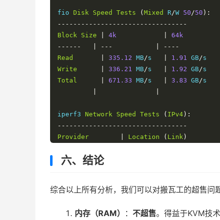
fio 
Disk
Speed
Tests
(
Mixed
 R
/
W 
50
/
50
):
---------------------------------
Block
Size
|
4k
|
64k
------
|
---
|
----
Read
|
335.12
 MB
/
s   
|
1.91
 GB
/
s   
Write
|
336.21
 MB
/
s   
|
1.92
 GB
/
s   
Total
|
671.33
 MB
/
s   
|
3.83
 GB
/
s   
|
|
iperf3 
Network
Speed
Tests
(
IPv4
):
---------------------------------
Provider
|
Location
(
Link
)
-----
|
-----
六、结论
Clouvider
|
London
,
 UK 
(
10G
)
Online
.
net      
|
Paris
,
 FR 
(
10G
)
Tellcom
|
Tokyo
,
 JP 
(
10G
)
综合以上所有分析，我们可以对搬瓦工的超售问
内存（RAM）
：
不超售
。得益于KVM技术