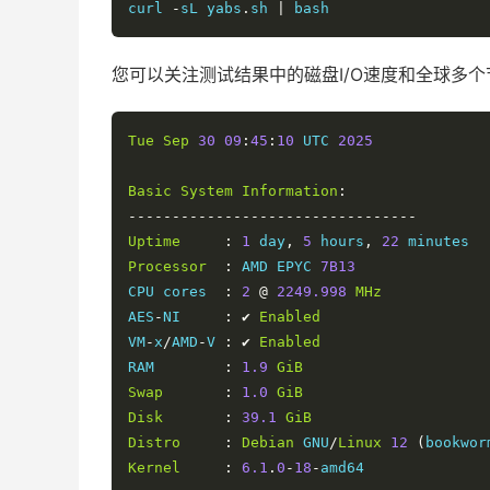
curl 
-
sL yabs
.
sh 
|
 bash
您可以关注测试结果中的磁盘I/O速度和全球多
Tue
Sep
30
09
:
45
:
10
 UTC 
2025
Basic
System
Information
:
---------------------------------
Uptime
:
1
 day
,
5
 hours
,
22
Processor
:
 AMD EPYC 
7B13
CPU cores  
:
2
@
2249.998
MHz
AES
-
NI     
:
✔
Enabled
VM
-
x
/
AMD
-
V 
:
✔
Enabled
RAM        
:
1.9
GiB
Swap
:
1.0
GiB
Disk
:
39.1
GiB
Distro
:
Debian
 GNU
/
Linux
12
(
bookwor
Kernel
:
6.1
.
0
-
18
-
amd64
