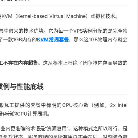
rnel-based Virtual Machine）虚拟化技术。
与生俱来的技术优势。它为每一个VPS实例分配的是完全独
一款1GB内存的
KVM常规套餐
，那么这1GB物理内存就会
工不存在内存超售
。这从根本上杜绝了因争抢内存而导致的
惯例与性能底线
瓦工提供的套餐中标明的CPU核心数（例如，2x Intel
服务器的CPU计算周期。
行业内更准确的术语是“资源复用”。这种模式之所以可行，是
于低负载状态。服务商赌的是所有用户不会在同一时刻满负荷