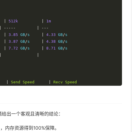
|
512k
|
1m
|
-----
|
---
  
|
3.85
 GB
/
s     
|
4.33
 GB
/
  
|
3.87
 GB
/
s     
|
4.38
 GB
/
  
|
7.72
 GB
/
s     
|
8.71
 GB
/
s

|
|
|
Send
Speed
|
Recv
Speed
|
----
|
----
|
985
Mbits
/
sec   
|
912
Mbits
/
|
966
Mbits
/
sec   
|
931
Mbits
/
|
2.85
Gbits
/
sec  
|
1.95
Gbits
/
sec
题给出一个客观且清晰的结论：
，内存资源得到100%保障。