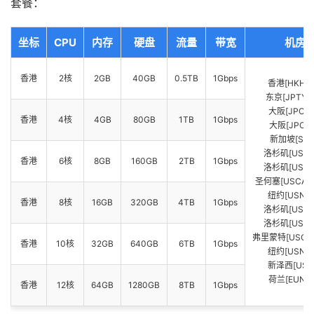
套餐：
坐标
CPU
内存
硬盘
流量
带宽
机房
香港
2核
2GB
40GB
0.5TB
1Gbps
香港[HKHK_
东京[JPTYO_
大阪[JPOS_
香港
4核
4GB
80GB
1TB
1Gbps
大阪[JPOS_
新加坡[SG_
洛杉矶[USCA
香港
6核
8GB
160GB
2TB
1Gbps
洛杉矶[USCA
圣何塞[USCA_S
纽约[USNY_
香港
8核
16GB
320GB
4TB
1Gbps
洛杉矶[USCA
洛杉矶[USCA
弗里蒙特[USCA_
香港
10核
32GB
640GB
6TB
1Gbps
纽约[USNY_
新泽西[USN
荷兰[EUNL_
香港
12核
64GB
1280GB
8TB
1Gbps