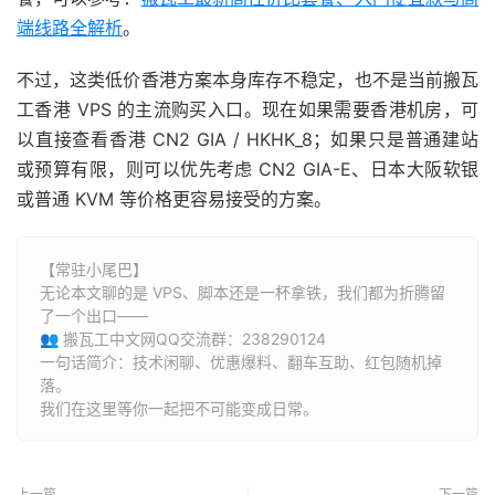
端线路全解析
。
不过，这类低价香港方案本身库存不稳定，也不是当前搬瓦
工香港 VPS 的主流购买入口。现在如果需要香港机房，可
以直接查看香港 CN2 GIA / HKHK_8；如果只是普通建站
或预算有限，则可以优先考虑 CN2 GIA-E、日本大阪软银
或普通 KVM 等价格更容易接受的方案。
【常驻小尾巴】
无论本文聊的是 VPS、脚本还是一杯拿铁，我们都为折腾留
了一个出口——
👥 搬瓦工中文网QQ交流群：238290124
一句话简介：技术闲聊、优惠爆料、翻车互助、红包随机掉
落。
我们在这里等你一起把不可能变成日常。
上一篇
下一篇