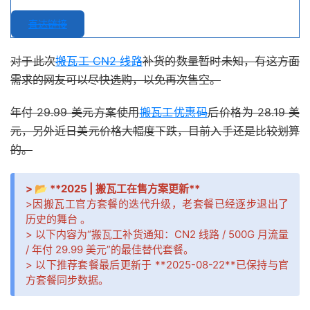
直达链接
对于此次
搬瓦工 CN2 线路
补货的数量暂时未知，有这方面
需求的网友可以尽快选购，以免再次售空。
年付 29.99 美元方案使用
搬瓦工优惠码
后价格为 28.19 美
元，另外近日美元价格大幅度下跌，目前入手还是比较划算
的。
> 📂 **2025 | 搬瓦工在售方案更新**
>因搬瓦工官方套餐的迭代升级，老套餐已经逐步退出了
历史的舞台 。
> 以下内容为“搬瓦工补货通知：CN2 线路 / 500G 月流量
/ 年付 29.99 美元”的最佳替代套餐。
> 以下推荐套餐最后更新于 **2025-08-22**已保持与官
方套餐同步数据。