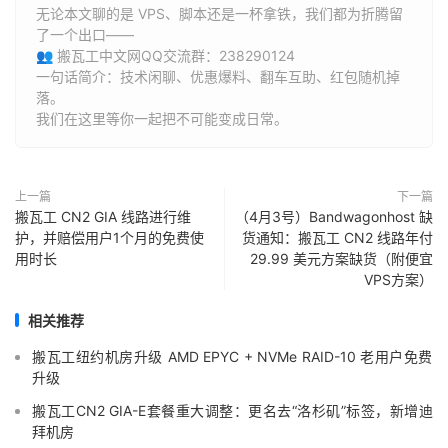
无论本文聊的是 VPS、脚本还是一杯拿铁，我们都为折腾留
了一个出口——
👥 搬瓦工中文网QQ交流群：238290124
一句话简介：技术闲聊、优惠爆料、翻车互助、红包随机掉
落。
我们在这里等你一起把不可能变成日常。
上一篇
下一篇
搬瓦工 CN2 GIA 线路进行维
（4月3号）Bandwagonhost 缺
护，并赔偿用户1个月的免费使
货通知：搬瓦工 CN2 线路年付
用时长
29.99 美元方案缺货（附便宜
VPS方案）
相关推荐
搬瓦工纽约机房升级 AMD EPYC + NVMe RAID-10 老用户免费
升级
搬瓦工CN2 GIA-E套餐重大调整：更名去“洛杉矶”标签，新增迪
拜机房