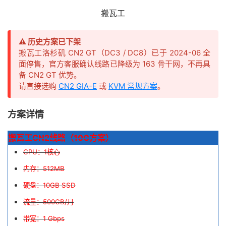
搬瓦工
⚠️ 历史方案已下架
搬瓦工洛杉矶 CN2 GT（DC3 / DC8）已于 2024-06 全
面停售，官方客服确认线路已降级为 163 骨干网，不再具
备 CN2 GT 优势。
请直接选购
CN2 GIA-E
或
KVM 常规方案
。
方案详情
搬瓦工CN2线路（10G方案）
CPU：1核心
内存：512MB
硬盘：10GB SSD
流量：500GB/月
带宽：1 Gbps