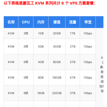
以下表格是搬瓦工 KVM 系列共计 6 个 VPS 方案套餐：
名称
CPU
内存
硬盘
流量
带宽
KVM
2核
1GB
20GB
1TB
1Gbps
KVM
3核
2GB
40GB
2TB
1Gbps
D
DC
KVM
4核
4GB
80GB
3TB
1Gbps
DC
弗里蒙
新泽
纽约 
KVM
5核
8GB
160GB
4TB
1Gbps
纽约 
加拿大
荷兰 
KVM
6核
16GB
320GB
5TB
1Gbps