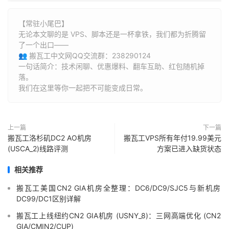
【常驻小尾巴】
无论本文聊的是 VPS、脚本还是一杯拿铁，我们都为折腾留
了一个出口——
👥 搬瓦工中文网QQ交流群：238290124
一句话简介：技术闲聊、优惠爆料、翻车互助、红包随机掉
落。
我们在这里等你一起把不可能变成日常。
上一篇
下一篇
搬瓦工洛杉矶DC2 AO机房
搬瓦工VPS所有年付19.99美元
(USCA_2)线路评测
方案已进入缺货状态
相关推荐
搬瓦工美国CN2 GIA机房全整理：DC6/DC9/SJC5与新机房
DC99/DC1区别详解
搬瓦工上线纽约CN2 GIA机房 (USNY_8)：三网高端优化 (CN2
GIA/CMIN2/CUP)