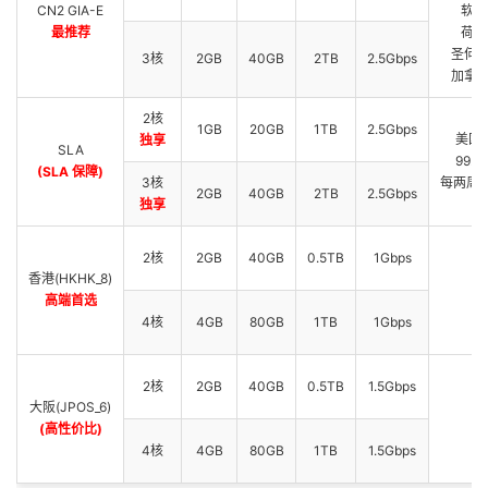
CN2 GIA-E
软银 
最推荐
荷兰 
圣何塞 
3核
2GB
40GB
2TB
2.5Gbps
加拿大 
2核
1GB
20GB
1TB
2.5Gbps
美国 
独享
SLA
99.
(SLA 保障)
3核
每两周免
2GB
40GB
2TB
2.5Gbps
独享
中
2核
2GB
40GB
0.5TB
1Gbps
香港(HKHK_8)
日
高端首选
日
4核
4GB
80GB
1TB
1Gbps
2核
2GB
40GB
0.5TB
1.5Gbps
大阪(JPOS_6)
日
(高性价比)
4核
4GB
80GB
1TB
1.5Gbps