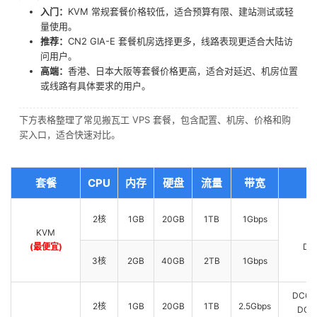
入门：
KVM 常规套餐价格较低，适合预算有限、建站测试或轻
量使用。
推荐：
CN2 GIA-E 套餐机房选择更多，线路表现更适合大陆访
问用户。
高端：
香港、日本大阪等套餐价格更高，适合对延迟、机房位置
或线路有具体要求的用户。
下方表格整理了常见搬瓦工 VPS 套餐，包含配置、机房、价格和购
买入口，适合快速对比。
套餐
CPU
内存
硬盘
流量
带宽
2核
1GB
20GB
1TB
1Gbps
KVM
D
(最便宜)
DC
3核
2GB
40GB
2TB
1Gbps
DC6 C
2核
1GB
20GB
1TB
2.5Gbps
DC9 