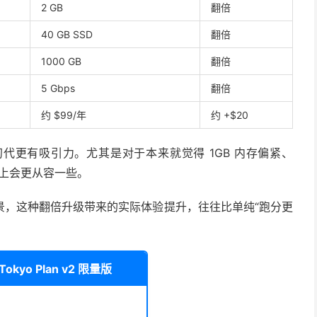
2 GB
翻倍
40 GB SSD
翻倍
1000 GB
翻倍
5 Gbps
翻倍
约 $99/年
约 +$20
 确实比初代更有吸引力。尤其是对于本来就觉得 1GB 内存偏紧、
配上会更从容一些。
景，这种翻倍升级带来的实际体验提升，往往比单纯“跑分更
okyo Plan v2 限量版
）