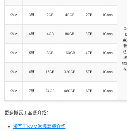
KVM
3核
2GB
40GB
2TB
1Gbps
D
DC
KVM
4核
4GB
80GB
3TB
1Gbps
DC
弗里蒙
新泽
纽约 
KVM
5核
8GB
160GB
4TB
1Gbps
纽约 
加拿大
荷兰 
KVM
6核
16GB
320GB
5TB
1Gbps
KVM
7核
24GB
480GB
6TB
1Gbps
更多搬瓦工套餐介绍：
搬瓦工KVM常规套餐介绍