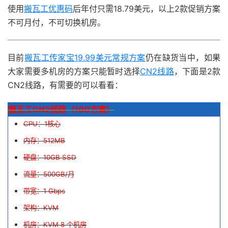
使用
搬瓦工优惠码
后年付只需18.79美元，以上2款促销方案
不可月付，不可切换机房。
目前
搬瓦工传家宝19.99美元常规方案
仍在缺货当中，如果
大家需要多机房的方案只能暂时选择
CN2线路
，下面是2款
CN2线路，有需要的可以看看：
搬瓦工CN2线路（10G方案）
CPU：1核心
内存：512MB
硬盘：10GB SSD
流量：500GB/月
带宽：1 Gbps
架构：KVM
机房：KVM 8 个机房