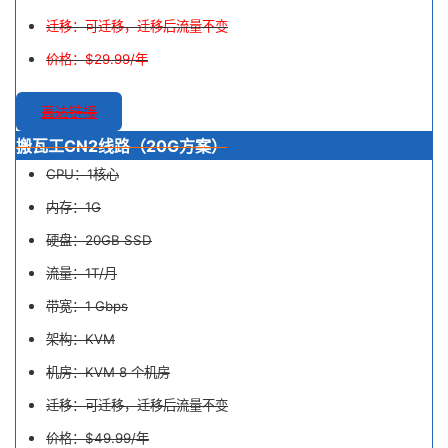
迁移：可迁移，迁移后流量不变
价格：$29.99/年
直达链接
搬瓦工CN2线路（20G方案）
CPU：1核心
内存：1G
硬盘：20GB SSD
流量：1T/月
带宽：1 Gbps
架构：KVM
机房：KVM 8 个机房
迁移：可迁移，迁移后流量不变
价格：$49.99/年