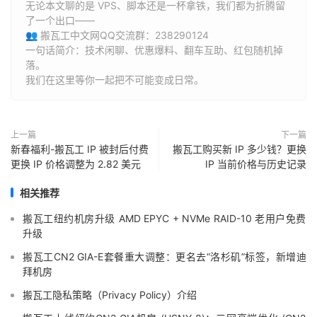
无论本文聊的是 VPS、脚本还是一杯拿铁，我们都为折腾留
了一个出口——
👥 搬瓦工中文网QQ交流群：238290124
一句话简介：技术闲聊、优惠爆料、翻车互助、红包随机掉
落。
我们在这里等你一起把不可能变成日常。
上一篇
下一篇
新春福利-搬瓦工 IP 被封后付费
搬瓦工购买新 IP 多少钱？更换
更换 IP 价格调整为 2.82 美元
IP 当前价格与历史记录
相关推荐
搬瓦工纽约机房升级 AMD EPYC + NVMe RAID-10 老用户免费
升级
搬瓦工CN2 GIA-E套餐重大调整：更名去“洛杉矶”标签，新增迪
拜机房
搬瓦工隐私策略（Privacy Policy）介绍