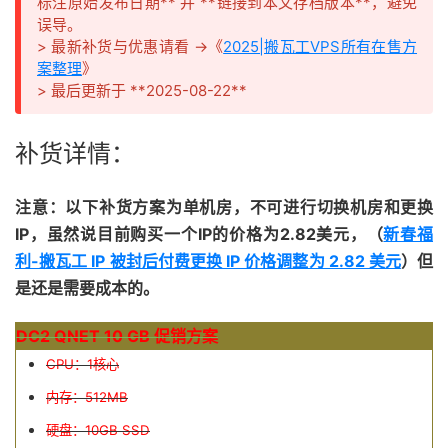
标注原始发布日期** 并 **链接到本文存档版本**，避免
误导。
> 最新补货与优惠请看 →《
2025|搬瓦工VPS所有在售方
案整理
》
> 最后更新于 **2025-08-22**
补货详情：
注意：以下补货方案为单机房，不可进行切换机房和更换
IP，虽然说目前购买一个IP的价格为2.82美元，（
新春福
利-搬瓦工 IP 被封后付费更换 IP 价格调整为 2.82 美元
）但
是还是需要成本的。
DC2 QNET 10 GB 促销方案
CPU：1核心
内存：512MB
硬盘：10GB SSD